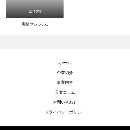
エリア4
実績サンプル1
ホーム
企業紹介
事業内容
天文コラム
お問い合わせ
プライバシーポリシー