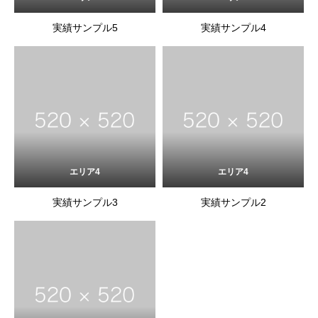
実績サンプル5
実績サンプル4
エリア4
エリア4
実績サンプル3
実績サンプル2